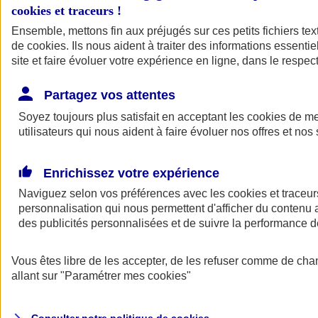
cookies et traceurs
!
Ensemble, mettons fin aux préjugés sur ces petits fichiers te
de
cookies
. Ils nous aident à traiter des informations essentie
site et faire évoluer votre expérience en ligne, dans le respect
Partagez vos attentes
Assurance Auto
Soyez toujours plus satisfait en acceptant les
Retour à la section précédente
cookies
de mes
utilisateurs qui nous aident à faire évoluer nos offres et nos 
Fermer le menu principal
Enrichissez votre expérience
Naviguez selon vos préférences avec les
cookies et traceur
personnalisation qui nous permettent d'afficher du contenu a
des publicités personnalisées et de suivre la performance
Vous êtes libre de les accepter, de les refuser comme de cha
Assurance auto
allant sur
"Paramétrer mes
cookies
"
Assurance jeune conducteur
Assurance forfait km
Assurance véhicule de collection
Assurance monospace