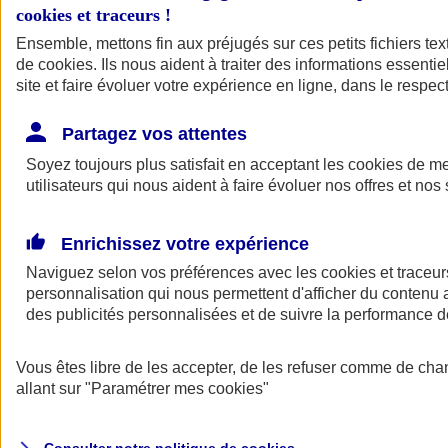
cookies et traceurs
!
Ensemble, mettons fin aux préjugés sur ces petits fichiers te
de
cookies
. Ils nous aident à traiter des informations essentie
site et faire évoluer votre expérience en ligne, dans le respect
Partagez vos attentes
Assurance Auto
Soyez toujours plus satisfait en acceptant les
Retour à la section précédente
cookies
de mes
utilisateurs qui nous aident à faire évoluer nos offres et nos 
Fermer le menu principal
Enrichissez votre expérience
Naviguez selon vos préférences avec les
cookies et traceur
personnalisation qui nous permettent d'afficher du contenu a
des publicités personnalisées et de suivre la performance
Vous êtes libre de les accepter, de les refuser comme de cha
Assurance auto
allant sur
"Paramétrer mes
cookies
"
Assurance jeune conducteur
Assurance forfait km
Assurance véhicule de collection
Assurance monospace