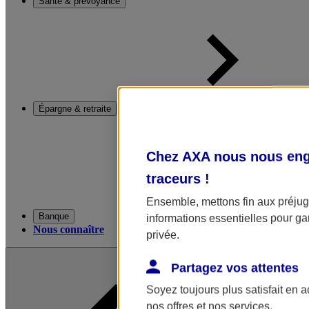
Santé & prévoyance
Épargne & retraite
Chez AXA nous nous enga
traceurs
!
Ensemble, mettons fin aux préjugé
Banque
informations essentielles pour gar
Nous connaître
privée.
Partagez vos attentes
Soyez toujours plus satisfait en 
nos offres et nos services.