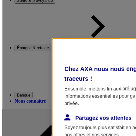
Santé & prévoyance
Épargne & retraite
Chez AXA nous nous enga
traceurs
!
Ensemble, mettons fin aux préjugé
Banque
informations essentielles pour gar
Nous connaître
privée.
Partagez vos attentes
Soyez toujours plus satisfait en 
nos offres et nos services.