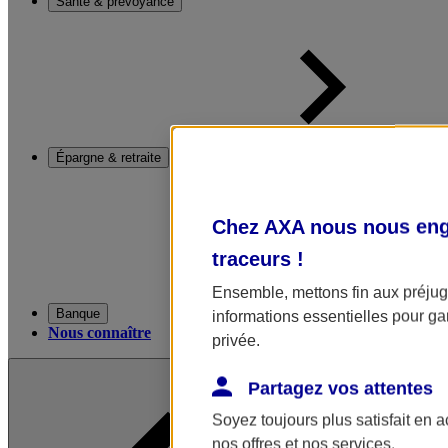
Santé & prévoyance
Épargne & retraite
Chez AXA nous nous enga
traceurs
!
Ensemble, mettons fin aux préjugé
Banque
informations essentielles pour gar
Nous connaître
privée.
Partagez vos attentes
Soyez toujours plus satisfait en 
nos offres et nos services.