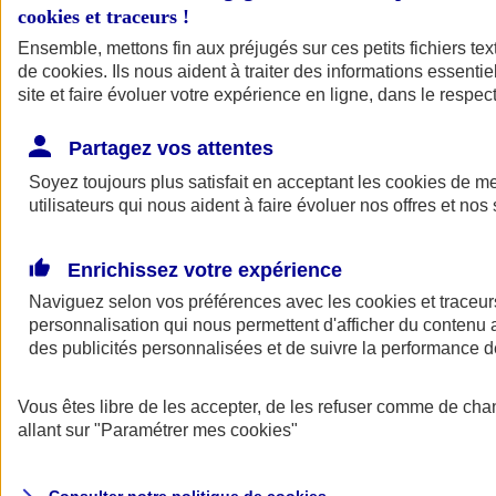
cookies et traceurs
!
Ensemble, mettons fin aux préjugés sur ces petits fichiers te
de
cookies
. Ils nous aident à traiter des informations essentie
site et faire évoluer votre expérience en ligne, dans le respect
Partagez vos attentes
Assurance Auto
Soyez toujours plus satisfait en acceptant les
Retour à la section précédente
cookies
de mes
utilisateurs qui nous aident à faire évoluer nos offres et nos 
Fermer le menu principal
Enrichissez votre expérience
Naviguez selon vos préférences avec les
cookies et traceur
personnalisation qui nous permettent d'afficher du contenu a
des publicités personnalisées et de suivre la performance
Vous êtes libre de les accepter, de les refuser comme de cha
Assurance auto
allant sur
"Paramétrer mes
cookies
"
Assurance jeune conducteur
Assurance forfait km
Assurance véhicule de collection
Assurance monospace