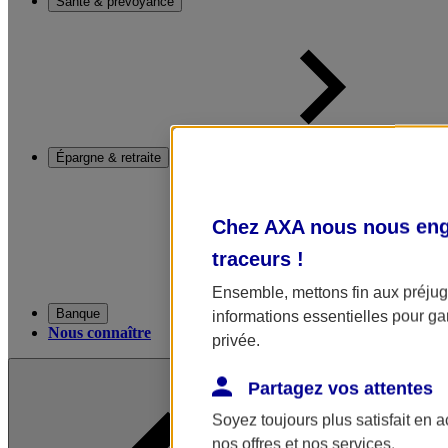
Santé & prévoyance
Épargne & retraite
Chez AXA nous nous enga
traceurs
!
Ensemble, mettons fin aux préjugé
Banque
informations essentielles pour gar
Nous connaître
privée.
Partagez vos attentes
Soyez toujours plus satisfait en 
nos offres et nos services.