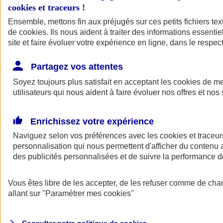
cookies et traceurs
!
Ensemble, mettons fin aux préjugés sur ces petits fichiers te
de
cookies
. Ils nous aident à traiter des informations essentie
site et faire évoluer votre expérience en ligne, dans le respect
Partagez vos attentes
Assurance Auto
Soyez toujours plus satisfait en acceptant les
Retour à la section précédente
cookies
de mes
utilisateurs qui nous aident à faire évoluer nos offres et nos 
Fermer le menu principal
Enrichissez votre expérience
Naviguez selon vos préférences avec les
cookies et traceur
personnalisation qui nous permettent d'afficher du contenu a
des publicités personnalisées et de suivre la performance
Vous êtes libre de les accepter, de les refuser comme de cha
Assurance auto
allant sur
"Paramétrer mes
cookies
"
Assurance jeune conducteur
Assurance forfait km
Assurance véhicule de collection
Assurance monospace