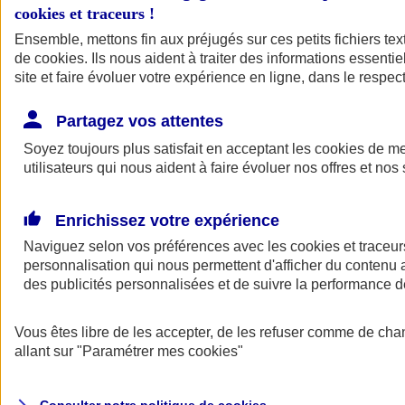
cookies et traceurs
!
Ensemble, mettons fin aux préjugés sur ces petits fichiers te
de
cookies
. Ils nous aident à traiter des informations essentie
site et faire évoluer votre expérience en ligne, dans le respect
Partagez vos attentes
Assurance Auto
Soyez toujours plus satisfait en acceptant les
Retour à la section précédente
cookies
de mes
utilisateurs qui nous aident à faire évoluer nos offres et nos 
Fermer le menu principal
Enrichissez votre expérience
Naviguez selon vos préférences avec les
cookies et traceur
personnalisation qui nous permettent d'afficher du contenu a
des publicités personnalisées et de suivre la performance
Vous êtes libre de les accepter, de les refuser comme de cha
Assurance auto
allant sur
"Paramétrer mes
cookies
"
Assurance jeune conducteur
Assurance forfait km
Assurance véhicule de collection
Assurance monospace