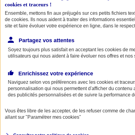
cookies et traceurs
!
Ensemble, mettons fin aux préjugés sur ces petits fichiers te
de
cookies
. Ils nous aident à traiter des informations essentie
site et faire évoluer votre expérience en ligne, dans le respect
Partagez vos attentes
Assurance Auto
Soyez toujours plus satisfait en acceptant les
Retour à la section précédente
cookies
de mes
utilisateurs qui nous aident à faire évoluer nos offres et nos 
Fermer le menu principal
Enrichissez votre expérience
Naviguez selon vos préférences avec les
cookies et traceur
personnalisation qui nous permettent d'afficher du contenu a
des publicités personnalisées et de suivre la performance
Vous êtes libre de les accepter, de les refuser comme de cha
Assurance auto
allant sur
"Paramétrer mes
cookies
"
Assurance jeune conducteur
Assurance forfait km
Assurance véhicule de collection
Assurance monospace