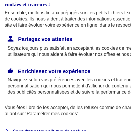
cookies et traceurs
!
Ensemble, mettons fin aux préjugés sur ces petits fichiers te
de
cookies
. Ils nous aident à traiter des informations essentie
site et faire évoluer votre expérience en ligne, dans le respect
Partagez vos attentes
Assurance Auto
Soyez toujours plus satisfait en acceptant les
Retour à la section précédente
cookies
de mes
utilisateurs qui nous aident à faire évoluer nos offres et nos 
Fermer le menu principal
Enrichissez votre expérience
Naviguez selon vos préférences avec les
cookies et traceur
personnalisation qui nous permettent d'afficher du contenu a
des publicités personnalisées et de suivre la performance
Vous êtes libre de les accepter, de les refuser comme de cha
Assurance auto
allant sur
"Paramétrer mes
cookies
"
Assurance jeune conducteur
Assurance forfait km
Assurance véhicule de collection
Assurance monospace