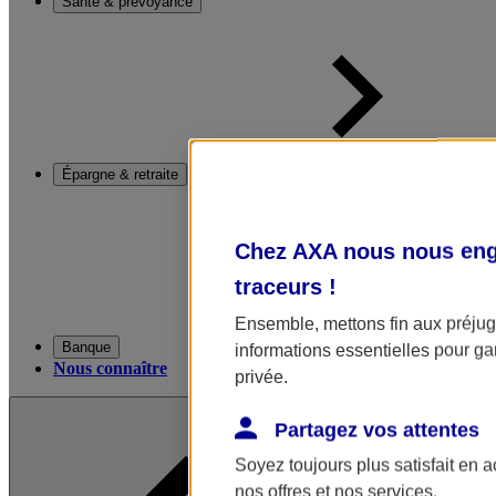
Santé & prévoyance
Épargne & retraite
Chez AXA nous nous enga
traceurs
!
Ensemble, mettons fin aux préjugé
Banque
informations essentielles pour gar
Nous connaître
privée.
Partagez vos attentes
Soyez toujours plus satisfait en 
nos offres et nos services.