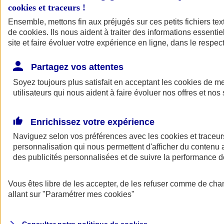
cookies et traceurs
!
Ensemble, mettons fin aux préjugés sur ces petits fichiers te
de
cookies
. Ils nous aident à traiter des informations essentie
site et faire évoluer votre expérience en ligne, dans le respect
Partagez vos attentes
Assurance Auto
Soyez toujours plus satisfait en acceptant les
Retour à la section précédente
cookies
de mes
utilisateurs qui nous aident à faire évoluer nos offres et nos 
Fermer le menu principal
Enrichissez votre expérience
Naviguez selon vos préférences avec les
cookies et traceur
personnalisation qui nous permettent d'afficher du contenu a
des publicités personnalisées et de suivre la performance
Vous êtes libre de les accepter, de les refuser comme de cha
Assurance auto
allant sur
"Paramétrer mes
cookies
"
Assurance jeune conducteur
Assurance forfait km
Assurance véhicule de collection
Assurance monospace