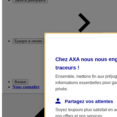
Santé & prévoyance
Épargne & retraite
Chez AXA nous nous enga
traceurs
!
Ensemble, mettons fin aux préjugé
Banque
informations essentielles pour gar
Nous connaître
privée.
Partagez vos attentes
Soyez toujours plus satisfait en 
nos offres et nos services.