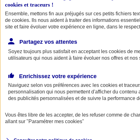
cookies et traceurs
!
Ensemble, mettons fin aux préjugés sur ces petits fichiers te
de
cookies
. Ils nous aident à traiter des informations essentie
site et faire évoluer votre expérience en ligne, dans le respect
Partagez vos attentes
Assurance Auto
Soyez toujours plus satisfait en acceptant les
Retour à la section précédente
cookies
de mes
utilisateurs qui nous aident à faire évoluer nos offres et nos 
Fermer le menu principal
Enrichissez votre expérience
Naviguez selon vos préférences avec les
cookies et traceur
personnalisation qui nous permettent d'afficher du contenu a
des publicités personnalisées et de suivre la performance
Vous êtes libre de les accepter, de les refuser comme de cha
Assurance auto
allant sur
"Paramétrer mes
cookies
"
Assurance jeune conducteur
Assurance forfait km
Assurance véhicule de collection
Assurance monospace