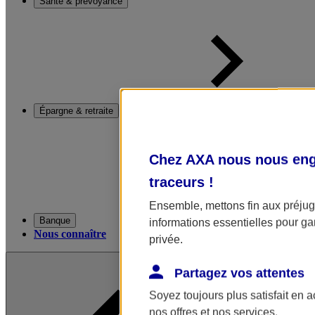
Santé & prévoyance
Épargne & retraite
Chez AXA nous nous enga
traceurs
!
Ensemble, mettons fin aux préjugé
Banque
informations essentielles pour gar
Nous connaître
privée.
Partagez vos attentes
Soyez toujours plus satisfait en 
nos offres et nos services.