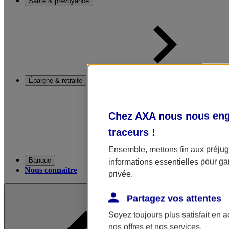
Santé & prévoyance
Épargne & retraite
Chez AXA nous nous enga
traceurs
!
Ensemble, mettons fin aux préjugé
Banque
informations essentielles pour gar
Nous connaître
privée.
Partagez vos attentes
Soyez toujours plus satisfait en 
nos offres et nos services.