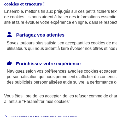
cookies et traceurs
!
Ensemble, mettons fin aux préjugés sur ces petits fichiers te
de
cookies
. Ils nous aident à traiter des informations essentie
site et faire évoluer votre expérience en ligne, dans le respect
Partagez vos attentes
Assurance Auto
Soyez toujours plus satisfait en acceptant les
Retour à la section précédente
cookies
de mes
utilisateurs qui nous aident à faire évoluer nos offres et nos 
Fermer le menu principal
Enrichissez votre expérience
Naviguez selon vos préférences avec les
cookies et traceur
personnalisation qui nous permettent d'afficher du contenu a
des publicités personnalisées et de suivre la performance
Vous êtes libre de les accepter, de les refuser comme de cha
Assurance auto
allant sur
"Paramétrer mes
cookies
"
Assurance jeune conducteur
Assurance forfait km
Assurance véhicule de collection
Assurance monospace