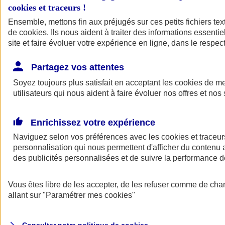
cookies et traceurs
!
Ensemble, mettons fin aux préjugés sur ces petits fichiers te
de
cookies
. Ils nous aident à traiter des informations essentie
site et faire évoluer votre expérience en ligne, dans le respect
Partagez vos attentes
Assurance Auto
Soyez toujours plus satisfait en acceptant les
Retour à la section précédente
cookies
de mes
utilisateurs qui nous aident à faire évoluer nos offres et nos 
Fermer le menu principal
Enrichissez votre expérience
Naviguez selon vos préférences avec les
cookies et traceur
personnalisation qui nous permettent d'afficher du contenu a
des publicités personnalisées et de suivre la performance
Vous êtes libre de les accepter, de les refuser comme de cha
Assurance auto
allant sur
"Paramétrer mes
cookies
"
Assurance jeune conducteur
Assurance forfait km
Assurance véhicule de collection
Assurance monospace