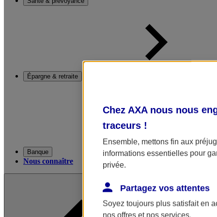
Santé & prévoyance
Épargne & retraite
Chez AXA nous nous enga
traceurs
!
Ensemble, mettons fin aux préjugé
Banque
informations essentielles pour gar
Nous connaître
privée.
Partagez vos attentes
Soyez toujours plus satisfait en 
nos offres et nos services.