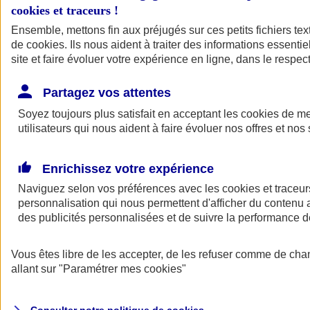
cookies et traceurs
!
Ensemble, mettons fin aux préjugés sur ces petits fichiers te
de
cookies
. Ils nous aident à traiter des informations essentie
site et faire évoluer votre expérience en ligne, dans le respect
Partagez vos attentes
Assurance Auto
Soyez toujours plus satisfait en acceptant les
Retour à la section précédente
cookies
de mes
utilisateurs qui nous aident à faire évoluer nos offres et nos 
Fermer le menu principal
Enrichissez votre expérience
Naviguez selon vos préférences avec les
cookies et traceur
personnalisation qui nous permettent d'afficher du contenu a
des publicités personnalisées et de suivre la performance
Vous êtes libre de les accepter, de les refuser comme de cha
Assurance auto
allant sur
"Paramétrer mes
cookies
"
Assurance jeune conducteur
Assurance forfait km
Assurance véhicule de collection
Assurance monospace