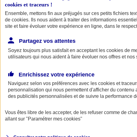
cookies et traceurs
!
Ensemble, mettons fin aux préjugés sur ces petits fichiers te
de
cookies
. Ils nous aident à traiter des informations essentie
site et faire évoluer votre expérience en ligne, dans le respect
Partagez vos attentes
Assurance Auto
Soyez toujours plus satisfait en acceptant les
Retour à la section précédente
cookies
de mes
utilisateurs qui nous aident à faire évoluer nos offres et nos 
Fermer le menu principal
Enrichissez votre expérience
Naviguez selon vos préférences avec les
cookies et traceur
personnalisation qui nous permettent d'afficher du contenu a
des publicités personnalisées et de suivre la performance
Vous êtes libre de les accepter, de les refuser comme de cha
Assurance auto
allant sur
"Paramétrer mes
cookies
"
Assurance jeune conducteur
Assurance forfait km
Assurance véhicule de collection
Assurance monospace