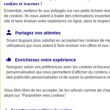
cookies et traceurs
!
Ensemble, mettons fin aux préjugés sur ces petits fichiers te
de
cookies
. Ils nous aident à traiter des informations essentie
site et faire évoluer votre expérience en ligne, dans le respect
Partagez vos attentes
Assurance Auto
Soyez toujours plus satisfait en acceptant les
Retour à la section précédente
cookies
de mes
utilisateurs qui nous aident à faire évoluer nos offres et nos 
Fermer le menu principal
Enrichissez votre expérience
Naviguez selon vos préférences avec les
cookies et traceur
personnalisation qui nous permettent d'afficher du contenu a
des publicités personnalisées et de suivre la performance
Vous êtes libre de les accepter, de les refuser comme de cha
Assurance auto
allant sur
"Paramétrer mes
cookies
"
Assurance jeune conducteur
Assurance forfait km
Assurance véhicule de collection
Assurance monospace