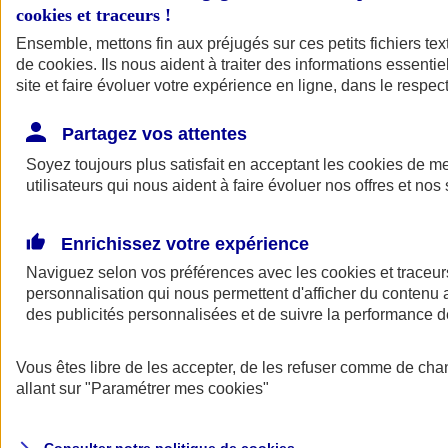
cookies et traceurs
!
Ensemble, mettons fin aux préjugés sur ces petits fichiers te
de
cookies
. Ils nous aident à traiter des informations essentie
site et faire évoluer votre expérience en ligne, dans le respect
Partagez vos attentes
Assurance Auto
Soyez toujours plus satisfait en acceptant les
Retour à la section précédente
cookies
de mes
utilisateurs qui nous aident à faire évoluer nos offres et nos 
Fermer le menu principal
Enrichissez votre expérience
Naviguez selon vos préférences avec les
cookies et traceur
personnalisation qui nous permettent d'afficher du contenu a
des publicités personnalisées et de suivre la performance
Vous êtes libre de les accepter, de les refuser comme de cha
Assurance auto
allant sur
"Paramétrer mes
cookies
"
Assurance jeune conducteur
Assurance forfait km
Assurance véhicule de collection
Assurance monospace