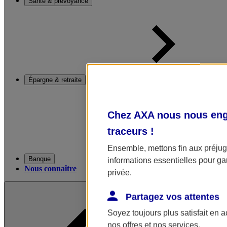
Santé & prévoyance
Épargne & retraite
Chez AXA nous nous enga
traceurs
!
Ensemble, mettons fin aux préjugé
Banque
informations essentielles pour gar
Nous connaître
privée.
Partagez vos attentes
Soyez toujours plus satisfait en 
nos offres et nos services.