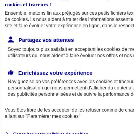
cookies et traceurs
!
Ensemble, mettons fin aux préjugés sur ces petits fichiers te
de
cookies
. Ils nous aident à traiter des informations essentie
site et faire évoluer votre expérience en ligne, dans le respect
Partagez vos attentes
Assurance Auto
Soyez toujours plus satisfait en acceptant les
Retour à la section précédente
cookies
de mes
utilisateurs qui nous aident à faire évoluer nos offres et nos 
Fermer le menu principal
Enrichissez votre expérience
Naviguez selon vos préférences avec les
cookies et traceur
personnalisation qui nous permettent d'afficher du contenu a
des publicités personnalisées et de suivre la performance
Vous êtes libre de les accepter, de les refuser comme de cha
Assurance auto
allant sur
"Paramétrer mes
cookies
"
Assurance jeune conducteur
Assurance forfait km
Assurance véhicule de collection
Assurance monospace