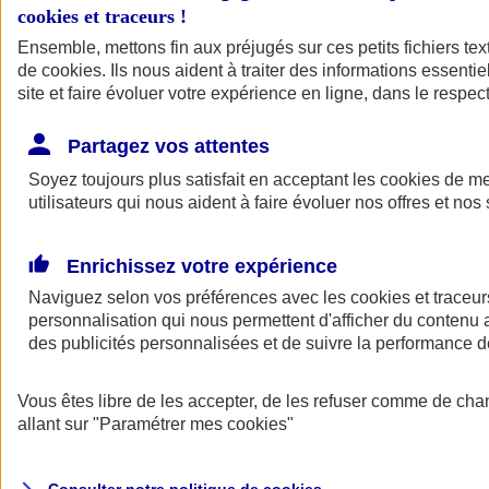
cookies et traceurs
!
Ensemble, mettons fin aux préjugés sur ces petits fichiers te
de
cookies
. Ils nous aident à traiter des informations essentie
site et faire évoluer votre expérience en ligne, dans le respect
Partagez vos attentes
Assurance Auto
Soyez toujours plus satisfait en acceptant les
Retour à la section précédente
cookies
de mes
utilisateurs qui nous aident à faire évoluer nos offres et nos 
Fermer le menu principal
Enrichissez votre expérience
Naviguez selon vos préférences avec les
cookies et traceur
personnalisation qui nous permettent d'afficher du contenu a
des publicités personnalisées et de suivre la performance
Vous êtes libre de les accepter, de les refuser comme de cha
Assurance auto
allant sur
"Paramétrer mes
cookies
"
Assurance jeune conducteur
Assurance forfait km
Assurance véhicule de collection
Assurance monospace