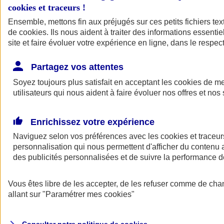
cookies et traceurs
!
Ensemble, mettons fin aux préjugés sur ces petits fichiers te
de
cookies
. Ils nous aident à traiter des informations essentie
site et faire évoluer votre expérience en ligne, dans le respect
Partagez vos attentes
Assurance Auto
Soyez toujours plus satisfait en acceptant les
Retour à la section précédente
cookies
de mes
utilisateurs qui nous aident à faire évoluer nos offres et nos 
Fermer le menu principal
Enrichissez votre expérience
Naviguez selon vos préférences avec les
cookies et traceur
personnalisation qui nous permettent d'afficher du contenu a
des publicités personnalisées et de suivre la performance
Vous êtes libre de les accepter, de les refuser comme de cha
Assurance auto
allant sur
"Paramétrer mes
cookies
"
Assurance jeune conducteur
Assurance forfait km
Assurance véhicule de collection
Assurance monospace