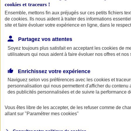
cookies et traceurs
!
Ensemble, mettons fin aux préjugés sur ces petits fichiers te
de
cookies
. Ils nous aident à traiter des informations essentie
site et faire évoluer votre expérience en ligne, dans le respect
Partagez vos attentes
Assurance Auto
Soyez toujours plus satisfait en acceptant les
Retour à la section précédente
cookies
de mes
utilisateurs qui nous aident à faire évoluer nos offres et nos 
Fermer le menu principal
Enrichissez votre expérience
Naviguez selon vos préférences avec les
cookies et traceur
personnalisation qui nous permettent d'afficher du contenu a
des publicités personnalisées et de suivre la performance
Vous êtes libre de les accepter, de les refuser comme de cha
Assurance auto
allant sur
"Paramétrer mes
cookies
"
Assurance jeune conducteur
Assurance forfait km
Assurance véhicule de collection
Assurance monospace