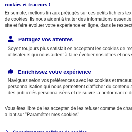
cookies et traceurs
!
Ensemble, mettons fin aux préjugés sur ces petits fichiers te
de
cookies
. Ils nous aident à traiter des informations essentie
site et faire évoluer votre expérience en ligne, dans le respect
Partagez vos attentes
Assurance Auto
Soyez toujours plus satisfait en acceptant les
Retour à la section précédente
cookies
de mes
utilisateurs qui nous aident à faire évoluer nos offres et nos 
Fermer le menu principal
Enrichissez votre expérience
Naviguez selon vos préférences avec les
cookies et traceur
personnalisation qui nous permettent d'afficher du contenu a
des publicités personnalisées et de suivre la performance
Vous êtes libre de les accepter, de les refuser comme de cha
Assurance auto
allant sur
"Paramétrer mes
cookies
"
Assurance jeune conducteur
Assurance forfait km
Assurance véhicule de collection
Assurance monospace