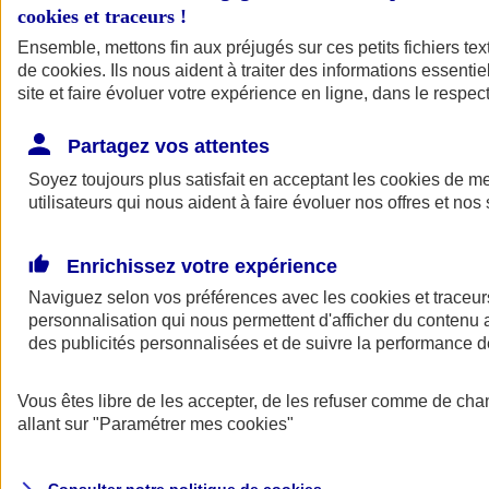
cookies et traceurs
!
Ensemble, mettons fin aux préjugés sur ces petits fichiers te
de
cookies
. Ils nous aident à traiter des informations essentie
site et faire évoluer votre expérience en ligne, dans le respect
Partagez vos attentes
Assurance Auto
Soyez toujours plus satisfait en acceptant les
Retour à la section précédente
cookies
de mes
utilisateurs qui nous aident à faire évoluer nos offres et nos 
Fermer le menu principal
Enrichissez votre expérience
Naviguez selon vos préférences avec les
cookies et traceur
personnalisation qui nous permettent d'afficher du contenu a
des publicités personnalisées et de suivre la performance
Vous êtes libre de les accepter, de les refuser comme de cha
Assurance auto
allant sur
"Paramétrer mes
cookies
"
Assurance jeune conducteur
Assurance forfait km
Assurance véhicule de collection
Assurance monospace