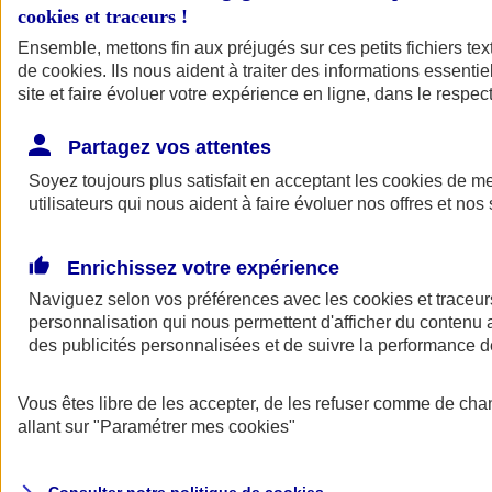
cookies et traceurs
!
Ensemble, mettons fin aux préjugés sur ces petits fichiers te
de
cookies
. Ils nous aident à traiter des informations essentie
site et faire évoluer votre expérience en ligne, dans le respect
Partagez vos attentes
Assurance Auto
Soyez toujours plus satisfait en acceptant les
Retour à la section précédente
cookies
de mes
utilisateurs qui nous aident à faire évoluer nos offres et nos 
Fermer le menu principal
Enrichissez votre expérience
Naviguez selon vos préférences avec les
cookies et traceur
personnalisation qui nous permettent d'afficher du contenu a
des publicités personnalisées et de suivre la performance
Vous êtes libre de les accepter, de les refuser comme de cha
Assurance auto
allant sur
"Paramétrer mes
cookies
"
Assurance jeune conducteur
Assurance forfait km
Assurance véhicule de collection
Assurance monospace