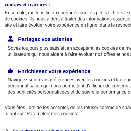
cookies et traceurs
!
Ensemble, mettons fin aux préjugés sur ces petits fichiers te
de
cookies
. Ils nous aident à traiter des informations essentie
site et faire évoluer votre expérience en ligne, dans le respect
Partagez vos attentes
Assurance Auto
Soyez toujours plus satisfait en acceptant les
Retour à la section précédente
cookies
de mes
utilisateurs qui nous aident à faire évoluer nos offres et nos 
Fermer le menu principal
Enrichissez votre expérience
Naviguez selon vos préférences avec les
cookies et traceur
personnalisation qui nous permettent d'afficher du contenu a
des publicités personnalisées et de suivre la performance
Vous êtes libre de les accepter, de les refuser comme de cha
Assurance auto
allant sur
"Paramétrer mes
cookies
"
Assurance jeune conducteur
Assurance forfait km
Assurance véhicule de collection
Assurance monospace