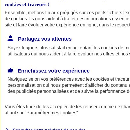
cookies et traceurs
!
Ensemble, mettons fin aux préjugés sur ces petits fichiers te
de
cookies
. Ils nous aident à traiter des informations essentie
site et faire évoluer votre expérience en ligne, dans le respect
Partagez vos attentes
Assurance Auto
Soyez toujours plus satisfait en acceptant les
Retour à la section précédente
cookies
de mes
utilisateurs qui nous aident à faire évoluer nos offres et nos 
Fermer le menu principal
Enrichissez votre expérience
Naviguez selon vos préférences avec les
cookies et traceur
personnalisation qui nous permettent d'afficher du contenu a
des publicités personnalisées et de suivre la performance
Vous êtes libre de les accepter, de les refuser comme de cha
Assurance auto
allant sur
"Paramétrer mes
cookies
"
Assurance jeune conducteur
Assurance forfait km
Assurance véhicule de collection
Assurance monospace