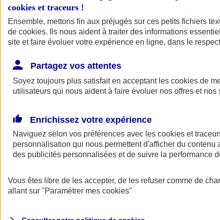
cookies et traceurs
!
Ensemble, mettons fin aux préjugés sur ces petits fichiers te
de
cookies
. Ils nous aident à traiter des informations essentie
site et faire évoluer votre expérience en ligne, dans le respect
Partagez vos attentes
Assurance Auto
Soyez toujours plus satisfait en acceptant les
Retour à la section précédente
cookies
de mes
utilisateurs qui nous aident à faire évoluer nos offres et nos 
Fermer le menu principal
Enrichissez votre expérience
Naviguez selon vos préférences avec les
cookies et traceur
personnalisation qui nous permettent d'afficher du contenu a
des publicités personnalisées et de suivre la performance
Vous êtes libre de les accepter, de les refuser comme de cha
Assurance auto
allant sur
"Paramétrer mes
cookies
"
Assurance jeune conducteur
Assurance forfait km
Assurance véhicule de collection
Assurance monospace