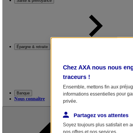
Santé & prévoyance
Épargne & retraite
Chez AXA nous nous enga
traceurs
!
Ensemble, mettons fin aux préjugé
Banque
informations essentielles pour gar
Nous connaître
privée.
Partagez vos attentes
Soyez toujours plus satisfait en 
nos offres et nos services.