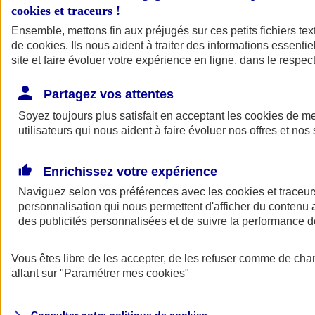
cookies et traceurs
!
Ensemble, mettons fin aux préjugés sur ces petits fichiers te
de
cookies
. Ils nous aident à traiter des informations essentie
site et faire évoluer votre expérience en ligne, dans le respect
Partagez vos attentes
Assurance Auto
Soyez toujours plus satisfait en acceptant les
Retour à la section précédente
cookies
de mes
utilisateurs qui nous aident à faire évoluer nos offres et nos 
Fermer le menu principal
Enrichissez votre expérience
Naviguez selon vos préférences avec les
cookies et traceur
personnalisation qui nous permettent d'afficher du contenu a
des publicités personnalisées et de suivre la performance
Vous êtes libre de les accepter, de les refuser comme de cha
Assurance auto
allant sur
"Paramétrer mes
cookies
"
Assurance jeune conducteur
Assurance forfait km
Assurance véhicule de collection
Assurance monospace