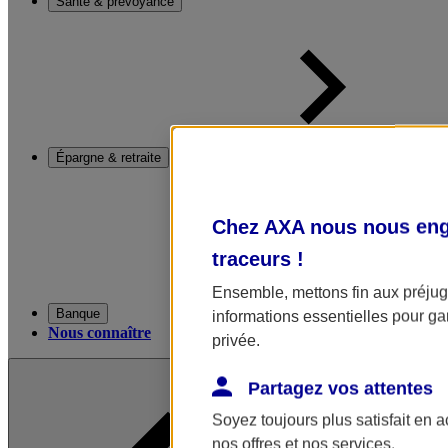
Santé & prévoyance
Épargne & retraite
Chez AXA nous nous enga
traceurs
!
Ensemble, mettons fin aux préjugé
Banque
informations essentielles pour gar
Nous connaître
privée.
Partagez vos attentes
Soyez toujours plus satisfait en 
nos offres et nos services.