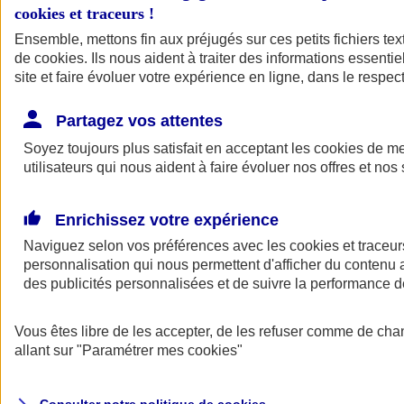
cookies et traceurs
!
Ensemble, mettons fin aux préjugés sur ces petits fichiers te
de
cookies
. Ils nous aident à traiter des informations essentie
site et faire évoluer votre expérience en ligne, dans le respect
Partagez vos attentes
Assurance Auto
Soyez toujours plus satisfait en acceptant les
Retour à la section précédente
cookies
de mes
utilisateurs qui nous aident à faire évoluer nos offres et nos 
Fermer le menu principal
Enrichissez votre expérience
Naviguez selon vos préférences avec les
cookies et traceur
personnalisation qui nous permettent d'afficher du contenu a
des publicités personnalisées et de suivre la performance
Vous êtes libre de les accepter, de les refuser comme de cha
Assurance auto
allant sur
"Paramétrer mes
cookies
"
Assurance jeune conducteur
Assurance forfait km
Assurance véhicule de collection
Assurance monospace