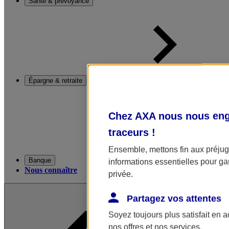
Santé & prévoyance
Épargne & retraite
Chez AXA nous nous enga
traceurs
!
Ensemble, mettons fin aux préjugé
Banque
informations essentielles pour gar
Nous connaître
privée.
Partagez vos attentes
Soyez toujours plus satisfait en 
nos offres et nos services.