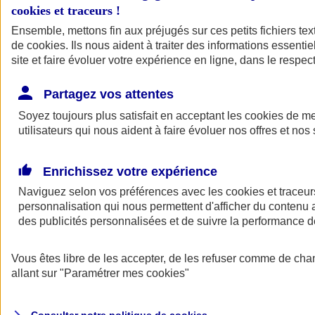
cookies et traceurs
!
Ensemble, mettons fin aux préjugés sur ces petits fichiers te
de
cookies
. Ils nous aident à traiter des informations essentie
site et faire évoluer votre expérience en ligne, dans le respect
Partagez vos attentes
Assurance Auto
Soyez toujours plus satisfait en acceptant les
Retour à la section précédente
cookies
de mes
utilisateurs qui nous aident à faire évoluer nos offres et nos 
Fermer le menu principal
Enrichissez votre expérience
Naviguez selon vos préférences avec les
cookies et traceur
personnalisation qui nous permettent d'afficher du contenu a
des publicités personnalisées et de suivre la performance
Vous êtes libre de les accepter, de les refuser comme de cha
Assurance auto
allant sur
"Paramétrer mes
cookies
"
Assurance jeune conducteur
Assurance forfait km
Assurance véhicule de collection
Assurance monospace