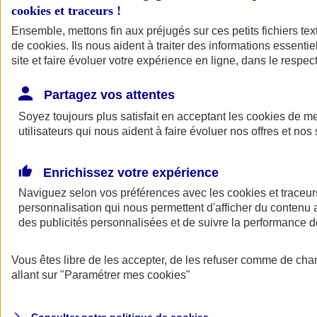
cookies et traceurs
!
Ensemble, mettons fin aux préjugés sur ces petits fichiers te
de
cookies
. Ils nous aident à traiter des informations essentie
site et faire évoluer votre expérience en ligne, dans le respect
Partagez vos attentes
Assurance Auto
Soyez toujours plus satisfait en acceptant les
Retour à la section précédente
cookies
de mes
utilisateurs qui nous aident à faire évoluer nos offres et nos 
Fermer le menu principal
Enrichissez votre expérience
Naviguez selon vos préférences avec les
cookies et traceur
personnalisation qui nous permettent d'afficher du contenu a
des publicités personnalisées et de suivre la performance
Vous êtes libre de les accepter, de les refuser comme de cha
Assurance auto
allant sur
"Paramétrer mes
cookies
"
Assurance jeune conducteur
Assurance forfait km
Assurance véhicule de collection
Assurance monospace