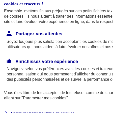
cookies et traceurs
!
Ensemble, mettons fin aux préjugés sur ces petits fichiers te
de
cookies
. Ils nous aident à traiter des informations essentie
site et faire évoluer votre expérience en ligne, dans le respect
Partagez vos attentes
Assurance Auto
Soyez toujours plus satisfait en acceptant les
Retour à la section précédente
cookies
de mes
utilisateurs qui nous aident à faire évoluer nos offres et nos 
Fermer le menu principal
Enrichissez votre expérience
Naviguez selon vos préférences avec les
cookies et traceur
personnalisation qui nous permettent d'afficher du contenu a
des publicités personnalisées et de suivre la performance
Vous êtes libre de les accepter, de les refuser comme de cha
Assurance auto
allant sur
"Paramétrer mes
cookies
"
Assurance jeune conducteur
Assurance forfait km
Assurance véhicule de collection
Assurance monospace