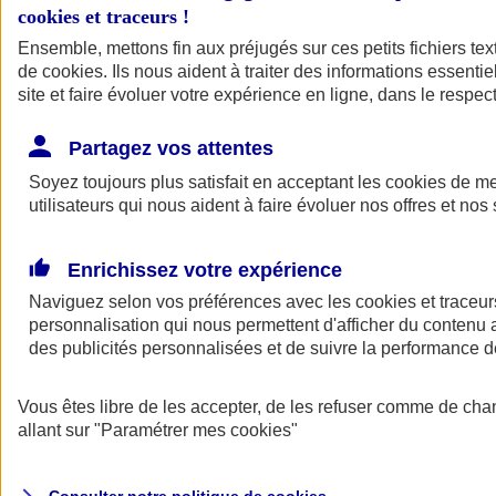
cookies et traceurs
!
Ensemble, mettons fin aux préjugés sur ces petits fichiers te
de
cookies
. Ils nous aident à traiter des informations essentie
site et faire évoluer votre expérience en ligne, dans le respect
Partagez vos attentes
Assurance Auto
Soyez toujours plus satisfait en acceptant les
Retour à la section précédente
cookies
de mes
utilisateurs qui nous aident à faire évoluer nos offres et nos 
Fermer le menu principal
Enrichissez votre expérience
Naviguez selon vos préférences avec les
cookies et traceur
personnalisation qui nous permettent d'afficher du contenu a
des publicités personnalisées et de suivre la performance
Vous êtes libre de les accepter, de les refuser comme de cha
Assurance auto
allant sur
"Paramétrer mes
cookies
"
Assurance jeune conducteur
Assurance forfait km
Assurance véhicule de collection
Assurance monospace