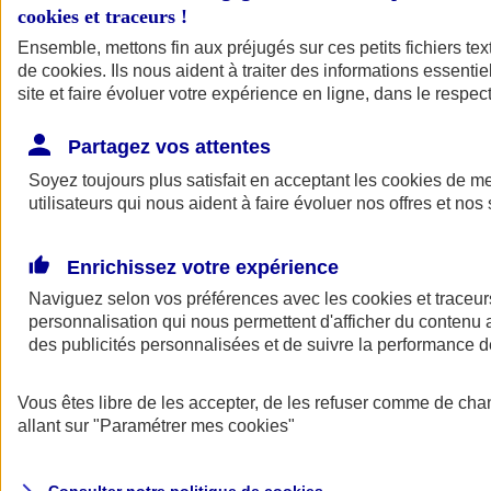
cookies et traceurs
!
Ensemble, mettons fin aux préjugés sur ces petits fichiers te
de
cookies
. Ils nous aident à traiter des informations essentie
site et faire évoluer votre expérience en ligne, dans le respect
Partagez vos attentes
Assurance Auto
Soyez toujours plus satisfait en acceptant les
Retour à la section précédente
cookies
de mes
utilisateurs qui nous aident à faire évoluer nos offres et nos 
Fermer le menu principal
Enrichissez votre expérience
Naviguez selon vos préférences avec les
cookies et traceur
personnalisation qui nous permettent d'afficher du contenu a
des publicités personnalisées et de suivre la performance
Vous êtes libre de les accepter, de les refuser comme de cha
Assurance auto
allant sur
"Paramétrer mes
cookies
"
Assurance jeune conducteur
Assurance forfait km
Assurance véhicule de collection
Assurance monospace