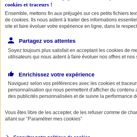
cookies et traceurs
!
Ensemble, mettons fin aux préjugés sur ces petits fichiers te
de
cookies
. Ils nous aident à traiter des informations essentie
site et faire évoluer votre expérience en ligne, dans le respect
Partagez vos attentes
Assurance Auto
Soyez toujours plus satisfait en acceptant les
Retour à la section précédente
cookies
de mes
utilisateurs qui nous aident à faire évoluer nos offres et nos 
Fermer le menu principal
Enrichissez votre expérience
Naviguez selon vos préférences avec les
cookies et traceur
personnalisation qui nous permettent d'afficher du contenu a
des publicités personnalisées et de suivre la performance
Vous êtes libre de les accepter, de les refuser comme de cha
Assurance auto
allant sur
"Paramétrer mes
cookies
"
Assurance jeune conducteur
Assurance forfait km
Assurance véhicule de collection
Assurance monospace