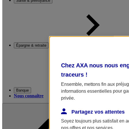
Santé & prévoyance
Épargne & retraite
Chez AXA nous nous enga
traceurs
!
Ensemble, mettons fin aux préjugé
Banque
informations essentielles pour gar
Nous connaître
privée.
Partagez vos attentes
Soyez toujours plus satisfait en 
nos offres et nos services.