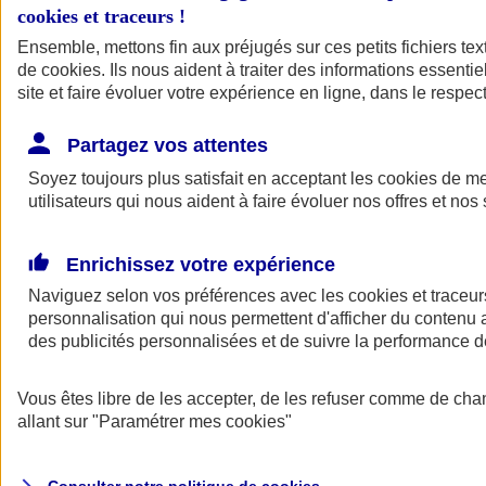
cookies et traceurs
!
Ensemble, mettons fin aux préjugés sur ces petits fichiers te
de
cookies
. Ils nous aident à traiter des informations essentie
site et faire évoluer votre expérience en ligne, dans le respect
Partagez vos attentes
Assurance Auto
Soyez toujours plus satisfait en acceptant les
Retour à la section précédente
cookies
de mes
utilisateurs qui nous aident à faire évoluer nos offres et nos 
Fermer le menu principal
Enrichissez votre expérience
Naviguez selon vos préférences avec les
cookies et traceur
personnalisation qui nous permettent d'afficher du contenu a
des publicités personnalisées et de suivre la performance
Vous êtes libre de les accepter, de les refuser comme de cha
Assurance auto
allant sur
"Paramétrer mes
cookies
"
Assurance jeune conducteur
Assurance forfait km
Assurance véhicule de collection
Assurance monospace