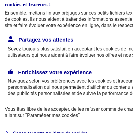
cookies et traceurs
!
Ensemble, mettons fin aux préjugés sur ces petits fichiers te
de
cookies
. Ils nous aident à traiter des informations essentie
site et faire évoluer votre expérience en ligne, dans le respect
Partagez vos attentes
Assurance Auto
Soyez toujours plus satisfait en acceptant les
Retour à la section précédente
cookies
de mes
utilisateurs qui nous aident à faire évoluer nos offres et nos 
Fermer le menu principal
Enrichissez votre expérience
Naviguez selon vos préférences avec les
cookies et traceur
personnalisation qui nous permettent d'afficher du contenu a
des publicités personnalisées et de suivre la performance
Vous êtes libre de les accepter, de les refuser comme de cha
Assurance auto
allant sur
"Paramétrer mes
cookies
"
Assurance jeune conducteur
Assurance forfait km
Assurance véhicule de collection
Assurance monospace