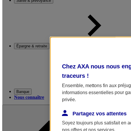
Santé & prévoyance
Épargne & retraite
Chez AXA nous nous enga
traceurs
!
Ensemble, mettons fin aux préjugé
Banque
informations essentielles pour gar
Nous connaître
privée.
Partagez vos attentes
Soyez toujours plus satisfait en 
nos offres et nos services.